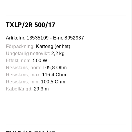
TXLP/2R 500/17
Artikelnr. 13535109 - E-nr. 8952937
Förpackning:
Kartong (enhet)
Ungefärlig nettovikt:
2,2 kg
Effekt, nom:
500 W
Resistans, nom:
105,8 Ohm
Resistans, max:
116,4 Ohm
Resistans, min:
100,5 Ohm
Kabellängd:
29,3 m