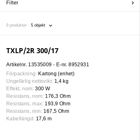
Filter
9
produkter
TXLP/2R 300/17
Artikelnr. 13535009 - E-nr. 8952931
Förpackning:
Kartong (enhet)
Ungefärlig nettovikt:
1,4 kg
Effekt, nom:
300 W
Resistans, nom:
176,3 Ohm
Resistans, max:
193,9 Ohm
Resistans, min:
167,5 Ohm
Kabellängd:
17,6 m