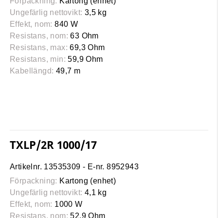
Förpackning:
Kartong (enhet)
Ungefärlig nettovikt:
3,5 kg
Effekt, nom:
840 W
Resistans, nom:
63 Ohm
Resistans, max:
69,3 Ohm
Resistans, min:
59,9 Ohm
Kabellängd:
49,7 m
TXLP/2R 1000/17
Artikelnr. 13535309 - E-nr. 8952943
Förpackning:
Kartong (enhet)
Ungefärlig nettovikt:
4,1 kg
Effekt, nom:
1000 W
Resistans, nom:
52,9 Ohm