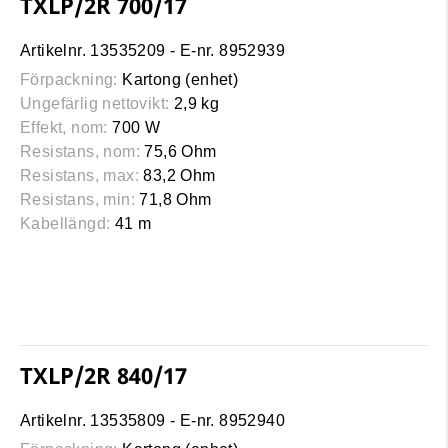
TXLP/2R 700/17
Artikelnr. 13535209 - E-nr. 8952939
Förpackning:
Kartong (enhet)
Ungefärlig nettovikt:
2,9 kg
Effekt, nom:
700 W
Resistans, nom:
75,6 Ohm
Resistans, max:
83,2 Ohm
Resistans, min:
71,8 Ohm
Kabellängd:
41 m
TXLP/2R 840/17
Artikelnr. 13535809 - E-nr. 8952940