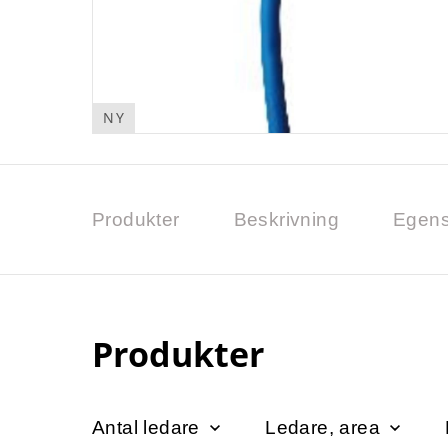
NY
Produkter
Beskrivning
Egens
Produkter
Antal ledare
Ledare, area