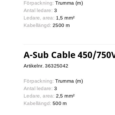
Förpackning:
Trumma (m)
Antal ledare:
3
Ledare, area:
1,5 mm²
Kabellängd:
2500 m
A-Sub Cable 450/750V
Artikelnr. 36325042
Förpackning:
Trumma (m)
Antal ledare:
3
Ledare, area:
2,5 mm²
Kabellängd:
500 m