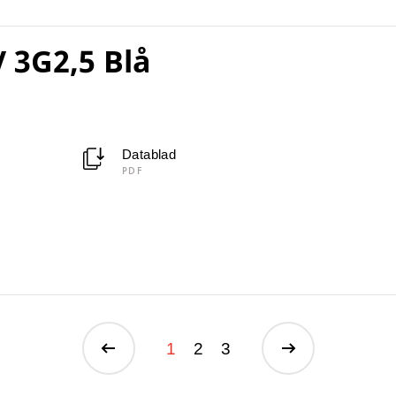
 3G2,5 Blå
Datablad
PDF
1
2
3