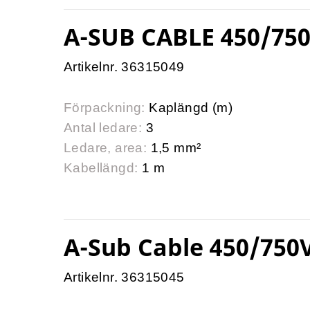
A-SUB CABLE 450/750
Artikelnr. 36315049
Förpackning:
Kaplängd (m)
Antal ledare:
3
Ledare, area:
1,5 mm²
Kabellängd:
1 m
A-Sub Cable 450/750V
Artikelnr. 36315045