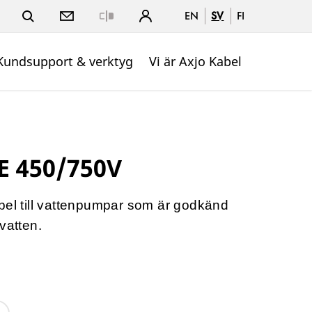
EN
SV
FI
Close
Kundsupport & verktyg
Vi är Axjo Kabel
E 450/750V
bel till vattenpumpar som är godkänd
vatten.