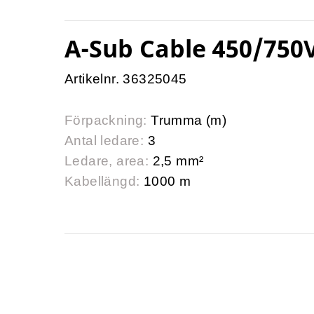
A-Sub Cable 450/750V
Artikelnr. 36325045
Förpackning:
Trumma (m)
Antal ledare:
3
Ledare, area:
2,5 mm²
Kabellängd:
1000 m