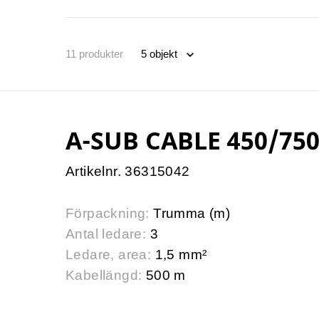
11
produkter
A-SUB CABLE 450/750
Artikelnr. 36315042
Förpackning:
Trumma (m)
Antal ledare:
3
Ledare, area:
1,5 mm²
Kabellängd:
500 m