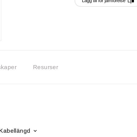
Lägg till för jämförelse
kaper
Resurser
Kabellängd