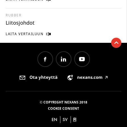
RUBBER
Liitosjohdot
LAITA VERTAILUUN
Ota yhteyttä
nexans.com
🡥
© COPYRIGHT NEXANS 2018
COOKIE CONSENT
EN
SV
FI