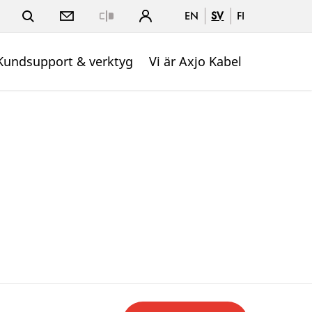
EN
SV
FI
Close
Kundsupport & verktyg
Vi är Axjo Kabel