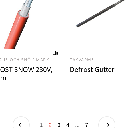
A IS OCH SNÖ I MARK
TAKVÄRME
OST SNOW 230V,
Defrost Gutter
/m
1
2
3
4
...
7