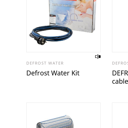
DEFROST WATER
DEFRO
Defrost Water Kit
DEFR
cabl